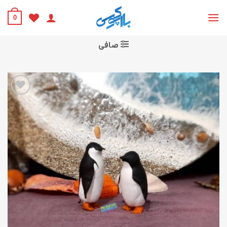
Ski
t
0
conten
صافی
افزودن
به
علاقه
مندی
ها