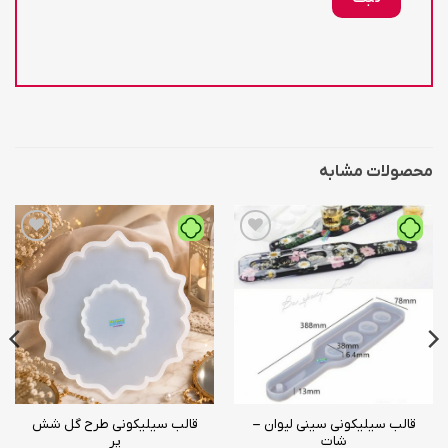
محصولات مشابه
افزودن
افزودن
به
به
علاقه
علاقه
مندی
مندی
ها
ها
قالب سیلیکونی سینی لیوان –
قالب سیلیکونی طرح گل شش
شات
پر