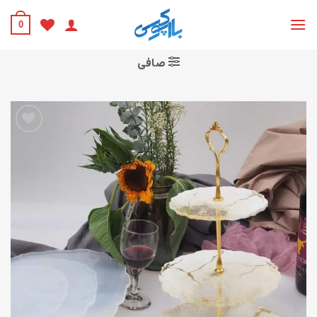
Ski
t
0
conten
صافی
افزودن
به
علاقه
مندی
ها