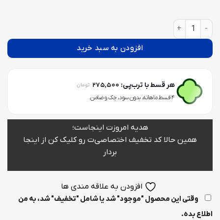
قالب سیلیکونی شیرینی خوری دایره دفرمه عدد
افزودن به سبد خرید
275,500
هر قسط با ترب‌پی:
تومان
۴ قسط ماهانه. بدون سود، چک و ضامن.
هدیه امروزت اینجاست؛
همین حالا کد تخفیف اختصاصی‌ت رو کلیک کن از اینجا
بردار
افزودن به علاقه مندی ها
وقتی این محصول "موجود" شد یا شامل "تخفیف" شد، به من
اطلاع بده.