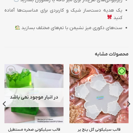
زیرلیوانی‌های طرح‌دار برای میز کافه یا رستوران بسازید
یک هدیه دست‌ساز شیک و کاربردی برای مناسبت‌ها آماده
کنید
ست‌های دکوری میز نشیمن با تم‌های مختلف بسازید
محصولات مشابه
افزودن
افزودن
به
به
علاقه
علاقه
مندی
مندی
ها
ها
در انبار موجود نمی باشد
قالب سیلیکونی گل پنج پر
قالب سیلیکونی صخره مستطیل