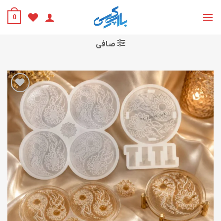
Ski
t
0
conten
صافی
افزودن
به
علاقه
مندی
ها