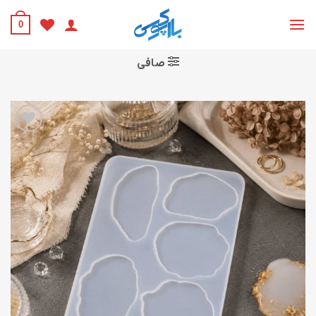
Ski
t
0
conten
صافی
افزودن
به
علاقه
مندی
ها