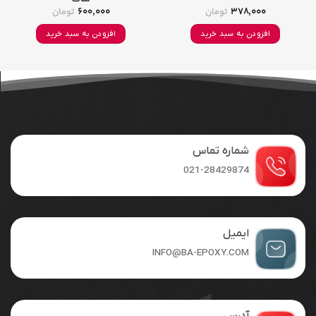
600,000
378,000
تومان
تومان
افزودن به سبد خرید
افزودن به سبد خرید
شماره تماس
021-28429874
ایمیل
INFO@BA-EPOXY.COM
آدرس