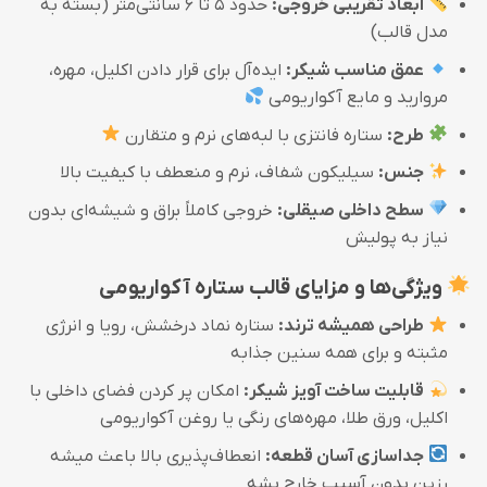
ابعاد تقریبی خروجی:
حدود ۵ تا ۶ سانتی‌متر (بسته به
مدل قالب)
عمق مناسب شیکر:
ایده‌آل برای قرار دادن اکلیل، مهره،
مروارید و مایع آکواریومی
طرح:
ستاره فانتزی با لبه‌های نرم و متقارن
جنس:
سیلیکون شفاف، نرم و منعطف با کیفیت بالا
سطح داخلی صیقلی:
خروجی کاملاً براق و شیشه‌ای بدون
نیاز به پولیش
ویژگی‌ها و مزایای قالب ستاره آکواریومی
طراحی همیشه ترند:
ستاره نماد درخشش، رویا و انرژی
مثبته و برای همه سنین جذابه
قابلیت ساخت آویز شیکر:
امکان پر کردن فضای داخلی با
اکلیل، ورق طلا، مهره‌های رنگی یا روغن آکواریومی
جداسازی آسان قطعه:
انعطاف‌پذیری بالا باعث میشه
رزین بدون آسیب خارج بشه