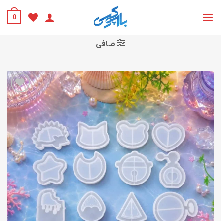
Ski
t
0
conten
صافی
افزودن
به
علاقه
مندی
ها