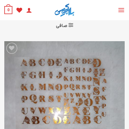
Ski
t
0
conten
صافی
افزودن
به
علاقه
مندی
ها