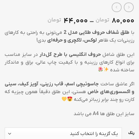
44,000
80,000
تومان
تومان
Price
–
range:
با
طلق شفاف حروف طلایی مدل 2
می‌تونی به راحتی به کارهای
44,000 تومان
رزینی‌ات یک ظاهر
لوکس، لاکچری و حرفه‌ای
بدی!
through
80,000 تومان
این طلق شامل
حروف انگلیسی با طرح گل‌دار
در سایز مناسب
برای انواع کارهای رزینیه و با کیفیت چاپ عالی، براق و ماندگار
ساخته شده
اگر عاشق ساخت
جاسوئیچی اسم، قاب رزینی، آویز کیف، سینی
و اکسسوری‌های خاص
هستی، این طلق دقیقاً همون چیزیه که
کارت رو چند برابر زیباتر می‌کنه
سایز این طلق ها A4 می باشد
رنگ