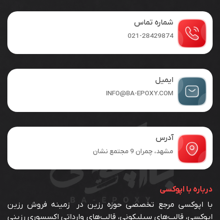
می
می
باشد.
باشد.
شماره تماس
گزینه
گزینه
ها
ها
021-28429874
ممکن
ممکن
است
است
در
در
صفحه
صفحه
ایمیل
محصول
محصول
INFO@BA-EPOXY.COM
انتخاب
انتخاب
شوند
شوند
آدرس
مشهد، چمران 9 مجتمع نشان
درباره با اپوکسی
با اپوکسی مرجع تخصصی حوزه رزین در زمینه فروش رزین
اپوکسی، قالب‌های سیلیکونی، قالب‌های وارداتی اکسسوری رزینی