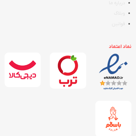
در
ب
اره ما
وبلاگ
قوانین
نماد اعتماد