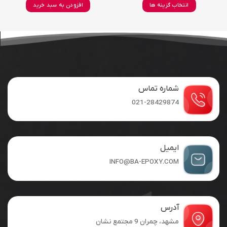
انتخاب گزینه ها
افزودن به سبد خرید
این
محصول
دارای
انواع
مختلفی
می
باشد.
شماره تماس
گزینه
ها
021-28429874
ممکن
است
در
صفحه
ایمیل
محصول
INFO@BA-EPOXY.COM
انتخاب
شوند
آدرس
مشهد، چمران 9 مجتمع نشان