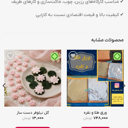
✔ مناسب کارگاه‌های رزین، چوب، ماکت‌سازی و کارهای ظریف
✔ کیفیت بالا و قیمت اقتصادی نسبت به کارایی
محصولات مشابه
افزودن
افزودن
به
به
علاقه
علاقه
مندی
مندی
ها
ها
ورق طلا و نقره
گل نیلوفر دست ساز
13,000
748,000
تومان
تومان