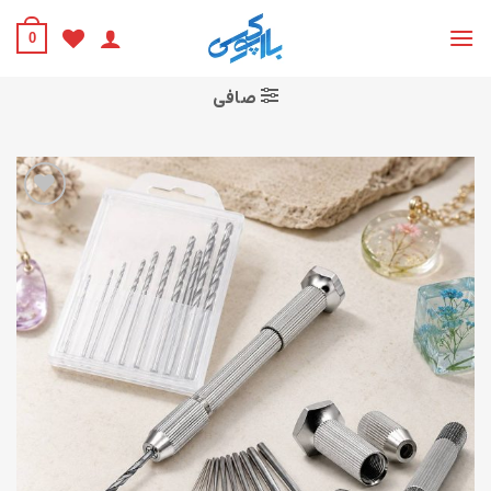
Ski
t
0
conten
صافی
افزودن
به
علاقه
مندی
ها