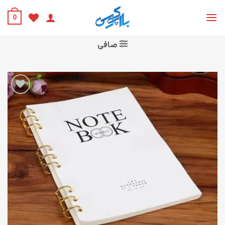
Ski
t
0
conten
صافی
افزودن
به
علاقه
مندی
ها