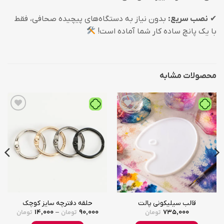
✔
نصب سریع:
بدون نیاز به دستگاه‌های پیچیده صحافی، فقط
با یک پانچ ساده کار شما آماده است!
محصولات مشابه
افزودن
افزودن
به
به
علاقه
علاقه
مندی
مندی
ها
ها
قالب سیلیکونی پالت
حلقه دفترچه سایز کوچک
14,000
90,000
735,000
تومان
تومان
تومان
Price
–
range: