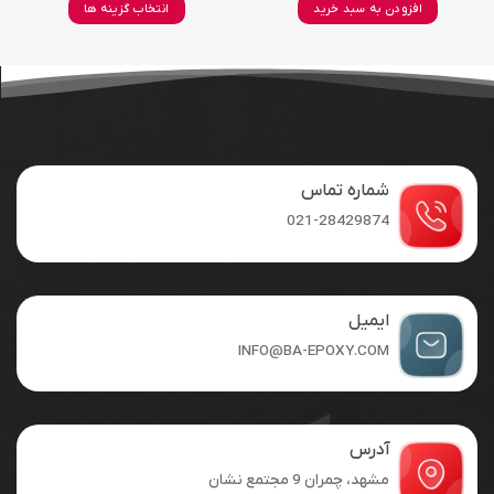
افزودن به سبد خرید
انتخاب گزینه ها
hrough
90,000 توم
این
محصول
دارای
انواع
مختلفی
می
باشد.
شماره تماس
گزینه
ها
021-28429874
ممکن
است
در
صفحه
ایمیل
محصول
INFO@BA-EPOXY.COM
انتخاب
شوند
آدرس
مشهد، چمران 9 مجتمع نشان