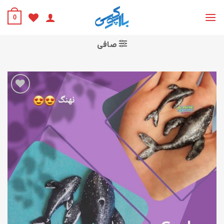
Ski
t
0
conten
صافی
افزودن
به
علاقه
مندی
ها