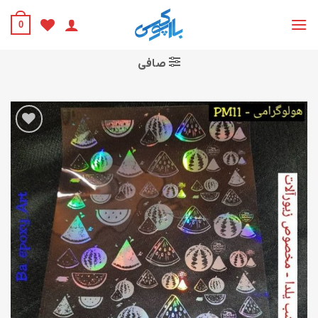
Ski
t
0
conten
صافی
افزودن
به
علاقه
مندی
ها