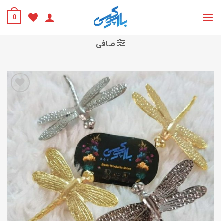
Ski
t
0
conten
صافی
افزودن
به
علاقه
مندی
ها