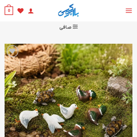
Ski
t
0
conten
صافی
افزودن
به
علاقه
مندی
ها