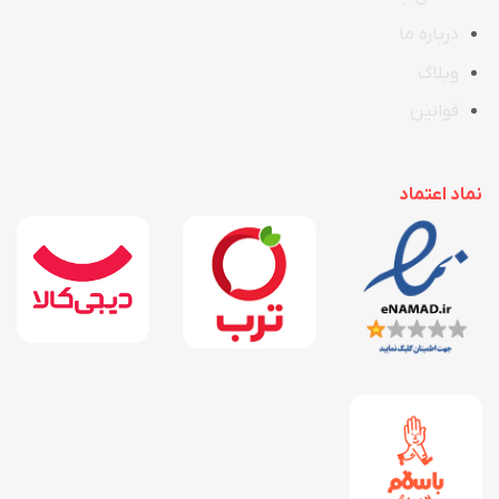
در
ب
اره ما
وبلاگ
قوانین
نماد اعتماد