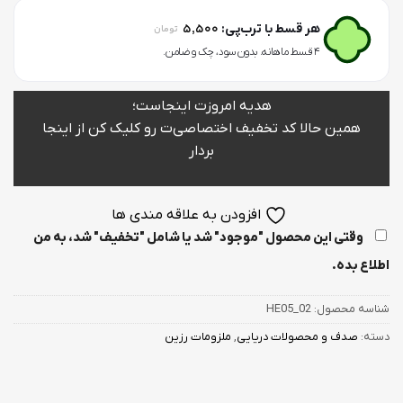
5,500
هر قسط با ترب‌پی:
تومان
۴ قسط ماهانه. بدون سود، چک و ضامن.
هدیه امروزت اینجاست؛
همین حالا کد تخفیف اختصاصی‌ت رو کلیک کن از اینجا
بردار
افزودن به علاقه مندی ها
وقتی این محصول "موجود" شد یا شامل "تخفیف" شد، به من
اطلاع بده.
شناسه محصول:
HE05_02
دسته:
صدف و محصولات دریایی
,
ملزومات رزین