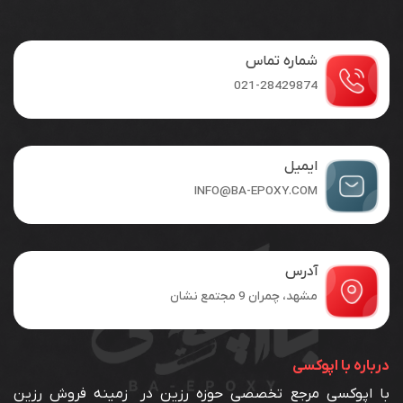
مختلفی
می
باشد.
شماره تماس
گزینه
ها
021-28429874
ممکن
است
در
صفحه
ایمیل
محصول
INFO@BA-EPOXY.COM
انتخاب
شوند
آدرس
مشهد، چمران 9 مجتمع نشان
درباره با اپوکسی
با اپوکسی مرجع تخصصی حوزه رزین در زمینه فروش رزین