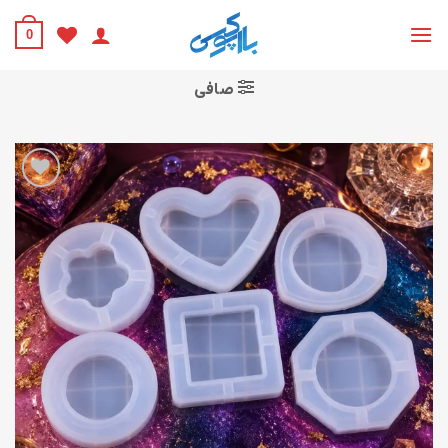
Ski
t
0
conten
صافی
افزودن
به
علاقه
مندی
ها