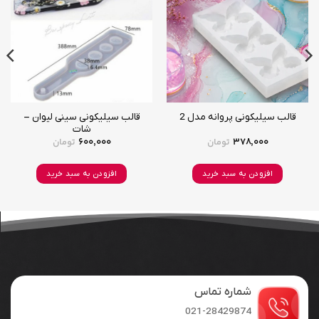
به
به
علاقه
علاقه
مندی
مندی
ها
ها
قالب سیلیکونی سینی لیوان –
قالب سیلیکونی پروانه مدل 2
شات
600,000
378,000
تومان
تومان
افزودن به سبد خرید
افزودن به سبد خرید
شماره تماس
021-28429874