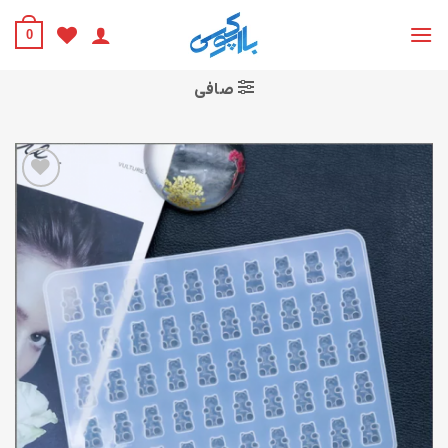
Ski
t
0
conten
صافی
افزودن
به
علاقه
مندی
ها