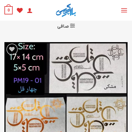
Ski
t
0
conten
صافی
افزودن
به
علاقه
مندی
ها