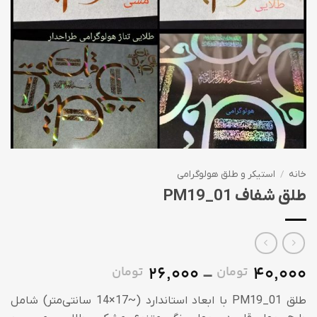
خانه
/
استیکر و طلق هولوگرامی
طلق شفاف PM19_01
26,000
40,000
تومان
تومان
Price
–
range:
طلق PM19_01 با ابعاد استاندارد (~17×14 سانتی‌متر) شامل
26,000 تومان