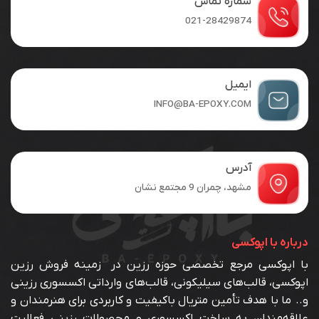
شماره تماس
گزینه
گزینه
ها
ها
021-28429874
ممکن
ممکن
است
است
در
در
صفحه
صفحه
ایمیل
محصول
محصول
INFO@BA-EPOXY.COM
انتخاب
انتخاب
شوند
شوند
آدرس
مشهد، چمران 9 مجتمع نشان
درباره با اپوکسی
با اپوکسی مرجع تخصصی حوزه رزین در زمینه فروش رزین
اپوکسی، قالب‌های سیلیکونی، قالب‌های وارداتی اکسسوری رزینی
و.. ما با هدف تأمین متریال باکیفیت و کاربردی برای هنرمندان و
علاقه‌مندان به ساخت اکسسوری و محصولات رزینی فعالیت