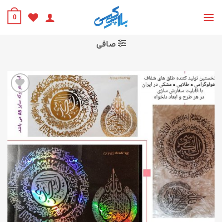
Ski
t
0
conten
صافی
افزودن
به
علاقه
مندی
ها