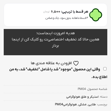
6,500
هر قسط با ترب‌پی:
تومان
۴ قسط ماهانه. بدون سود، چک و ضامن.
هدیه امروزت اینجاست؛
همین حالا کد تخفیف اختصاصی‌ت رو کلیک کن از اینجا
بردار
افزودن به علاقه مندی ها
وقتی این محصول "موجود" شد یا شامل "تخفیف" شد، به من
اطلاع بده.
شناسه محصول:
PM04
دسته:
استیکر و طلق هولوگرامی
برچسب:
طلایی
,
مشکی
,
هولوگرامیPM04