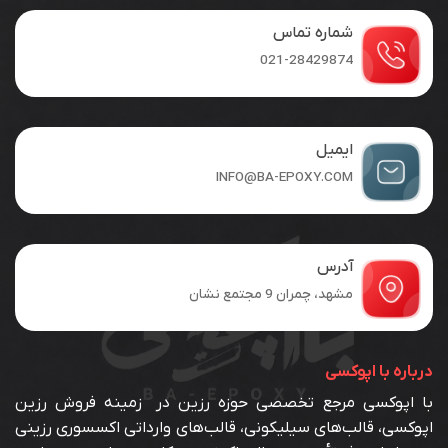
باشد.
باشد.
شماره تماس
گزینه
گزینه
ها
ها
021-28429874
ممکن
ممکن
است
است
در
در
صفحه
صفحه
ایمیل
محصول
محصول
INFO@BA-EPOXY.COM
انتخاب
انتخاب
شوند
شوند
آدرس
مشهد، چمران 9 مجتمع نشان
درباره با اپوکسی
با اپوکسی مرجع تخصصی حوزه رزین در زمینه فروش رزین
اپوکسی، قالب‌های سیلیکونی، قالب‌های وارداتی اکسسوری رزینی