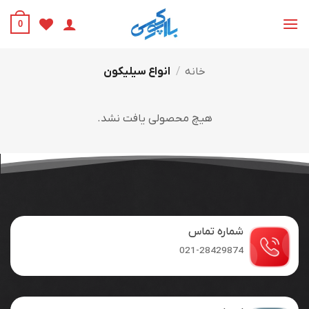
Ski
t
0
conten
خانه
/
انواع سیلیکون
هیچ محصولی یافت نشد.
شماره تماس
021-28429874