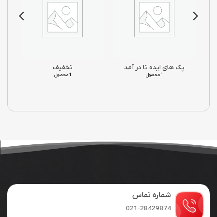
پک های ایده تا در آمد
تخفیف
1 محصول
1 محصول
شماره تماس
021-28429874